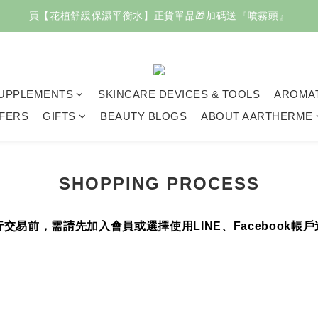
買【花植舒緩保濕平衡水】正貨單品🎁加碼送『噴霧頭』
親節🧔🏻即日起～8/8結帳滿 $2000輸入【88快樂】送「花植清新潔
指定正貨商品任選二件✨享9折！
親節🧔🏻即日起～8/8結帳滿 $2000輸入【88快樂】送「花植清新潔
UPPLEMENTS
SKINCARE DEVICES & TOOLS
AROMA
FERS
GIFTS
BEAUTY BLOGS
ABOUT AARTHERME
SHOPPING PROCESS
易前，需請先加入會員或選擇使用LINE、Facebook帳