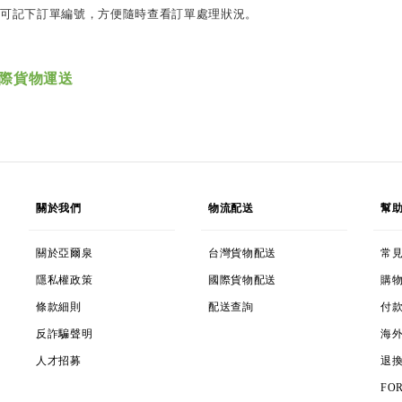
單，可記下訂單編號，方便隨時查看訂單處理狀況。
際貨物運送
ABOUT
DELIVERY
HE
關於我們
物流配送
幫
ABOUT AARTHERME
TAIWAN POSTAGE
FAQ
關於亞爾泉
台灣貨物配送
常
COOKIES & PRIVACY
INTERNATIONAL POSTAGE
SH
隱私權政策
國際貨物配送
購
TERMS & CONDITIONS
TRACK MY ORDER
PA
條款細則
配送查詢
付
ANTI-FRAUD POLICY
IN
反詐騙聲明
海
CAREERS
RE
人才招募
退
RE
FO