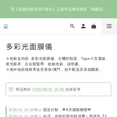
歡慶父親節🧔🏻即日起～8/8結帳滿 $2000輸入【88快樂】送
買【花植舒緩保濕平衡水】正貨單品🎁加碼送『噴霧頭』
「花植清新潔膚凝膠」
指定正貨商品任選二件✨享9折！
歡慶父親節🧔🏻即日起～8/8結帳滿 $2000輸入【88快樂】送
多彩光面膜儀
「花植清新潔膚凝膠」
※包裝盒內容: 多彩光面膜儀、主機控制器、Type-C充電線、
遮光眼罩、左右鬆緊帶、收納布袋、說明書。
※海外地區僅限寄送至香港/澳門，恕不配送至其他國家。
商品將於
2026/08/31 16:00
結束販售
至
08/31 16:00
截止
指定分類，💙8月滿額贈禮💙
至
09/14 16:00
截止
全店，全館不限金額消費！買就送【3