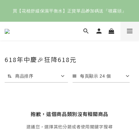
歡慶父親節🧔🏻即日起～8/8結帳滿 $2000輸入【88快樂】送
買【花植舒緩保濕平衡水】正貨單品🎁加碼送『噴霧頭』
「花植清新潔膚凝膠」
指定正貨商品任選二件✨享9折！
歡慶父親節🧔🏻即日起～8/8結帳滿 $2000輸入【88快樂】送
618年中慶🎉狂降618元
「花植清新潔膚凝膠」
商品排序
每頁顯示 24 個
抱歉，這個商品類別沒有相關商品
建議您，選擇其他分類或者使用關鍵字搜尋