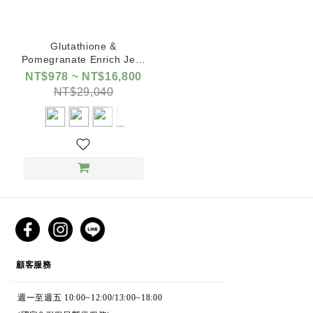
Glutathione &
Pomegranate Enrich Jelly
Glow Boost Supplement
NT$978 ~ NT$16,800
NT$29,040
CUSTOMER SERVICE
顧客服務
週一至週五 10:00~12:00/13:00~18:00