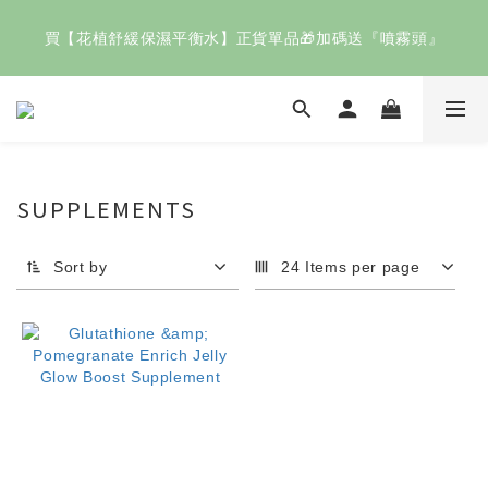
歡慶父親節🧔🏻即日起～8/8結帳滿 $2000輸入【88快樂】送
買【花植舒緩保濕平衡水】正貨單品🎁加碼送『噴霧頭』
「花植清新潔膚凝膠」
指定正貨商品任選二件✨享9折！
歡慶父親節🧔🏻即日起～8/8結帳滿 $2000輸入【88快樂】送
SUPPLEMENTS
「花植清新潔膚凝膠」
Sort by
24 Items per page