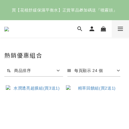
歡慶父親節🧔🏻即日起～8/8結帳滿 $2000輸入【88快樂】送
買【花植舒緩保濕平衡水】正貨單品🎁加碼送『噴霧頭』
「花植清新潔膚凝膠」
指定正貨商品任選二件✨享9折！
歡慶父親節🧔🏻即日起～8/8結帳滿 $2000輸入【88快樂】送
熱銷優惠組合
「花植清新潔膚凝膠」
商品排序
每頁顯示 24 個