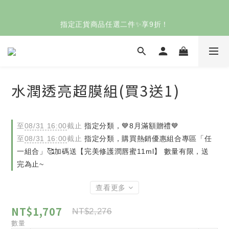
歡慶父親節🧔🏻即日起～8/8結帳滿 $2000輸入【88快樂】送
指定正貨商品任選二件✨享9折！
「花植清新潔膚凝膠」
歡慶父親節🧔🏻即日起～8/8結帳滿 $2000輸入【88快樂】送
「花植清新潔膚凝膠」
水潤透亮超膜組(買3送1)
至
08/31 16:00
截止
指定分類，💙8月滿額贈禮💙
至
08/31 16:00
截止
指定分類，購買熱銷優惠組合專區「任
一組合」🥰加碼送【完美修護潤唇蜜11ml】 數量有限，送
完為止~
查看更多
NT$1,707
NT$2,276
數量